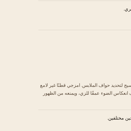
صري.
يج لتحديد حواف الملابس. امزجي قطنًا غير لامع
نعكاس الضوء عمقًا للزي، ويمنعه من الظهور
جين مختلفين.