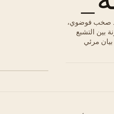
رد صخب فوضوي،
ة بين التشبع
بيان مرئي
شكل 01 · تباين الدرجات اللونية الأساسية والثانوية.