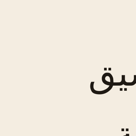
يق
ة_