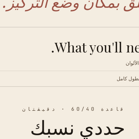
لق بمكان وضع التركيز.
What you'll ne
لألوان
بطول كامل
قاعدة 60/40 · دقيقتان
حددي نسبك