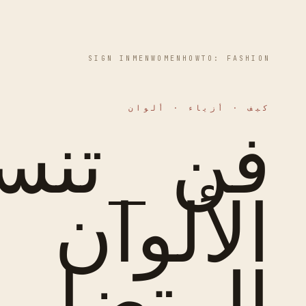
SIGN IN
MEN
WOMEN
HOWTO: FASHION
كيف · أزياء · ألوان
فن _تنس
الألوان
المتضارب