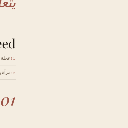
يتع
ed.
عجلة ا
01
مرآة 
02
01