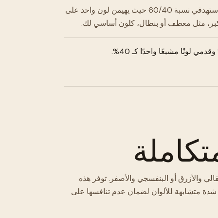
تجنبي تقسيم 50/50، فقد يبدو مربكًا بصريًا أو كأنه زي تنكري. استهدفي نسبة 60/40 حيث يهيمن لون واحد على
أكبر، مثل معطف أو بنطال، كلون أساسي لك.
تكاملة
قالي والأزرق أو البنفسجي والأصفر. توفر هذه
 شدة متشابهة للألوان لضمان عدم تنافسها على