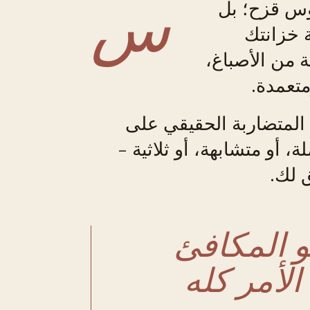
س
قوس قزح؛ بل
 خزانتك
 من الأصباغ،
متعمدة.
 المتضاربة الحقيقي على
، أو متشابهة، أو ثلاثية -
ق لك.
و المكافئ
الأمر كله