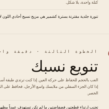
كتلة واحدة، بلا شكل.
تنورة جلدية مقترنة بسترة كشمير هي مزيج نسيج أحادي اللون ل
الخطوة الثالثة · دقيقة واح
تنويع نسبك
العب بالحجم للحفاظ على حركة العين. إذا كنت ترتدي طبقة أساسية
إذا كان الجزء السفلي من ملابسك واسع الأرجل، فحافظ على الجز
الخصر.
تجنب ارتداء قطعتين فضفاضتين ما لم تكن تستهدف عمداً مظهراً ع