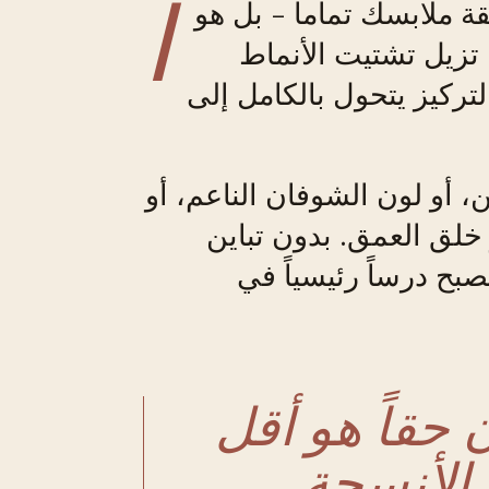
ا
 ملابسك تماماً - بل هو
 تزيل تشتيت الأنماط
لتركيز يتحول بالكامل إلى
 أو لون الشوفان الناعم، أو
خلق العمق. بدون تباين
يصبح درساً رئيسياً في
 حقاً هو أقل
 الأنسجة