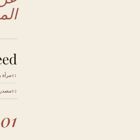
الم
ed.
مرآة 
01
مصدر 
02
01