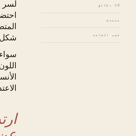
لسر و
10 دقائق
احتضا
مبتدئ
المتض
شكل 
حسب الحاجة
سواء 
اللون
الأنسج
الاعت
ارت
عن 