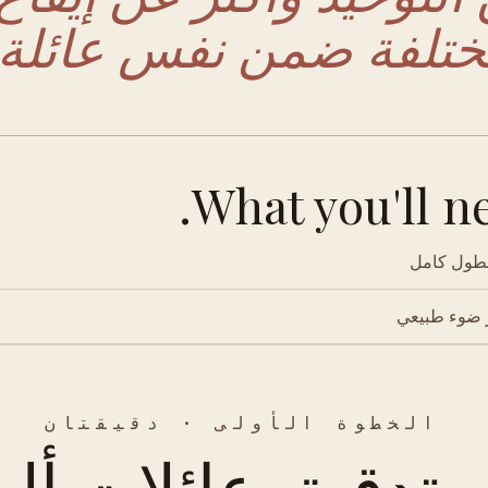
ختلفة ضمن نفس عائلة ا
What you'll ne
بطول كامل
ضوء طبيعي
الخطوة الأولى · دقيقتان
تدقيق عائلات ألو