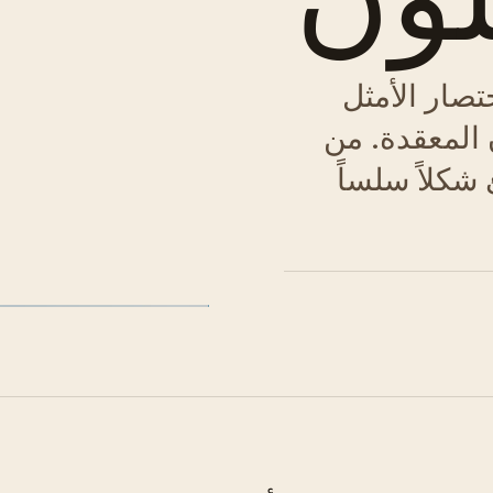
ختصار الأمثل
ن المعقدة. من
 شكلاً سلساً
الشكل 01 · النهج المتدرج لارتداء الملابس المحايدة.