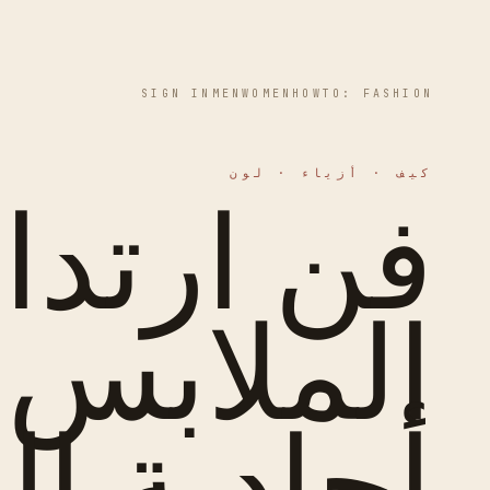
SIGN IN
MEN
WOMEN
HOWTO: FASHION
كيف · أزياء · لون
فن ارتدا
الملابس
أحادية ال