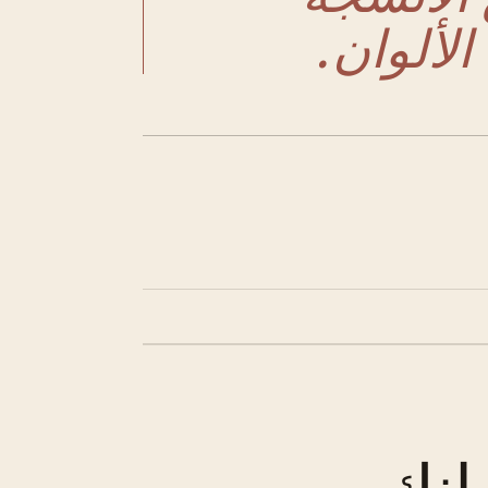
لألوان.
انك