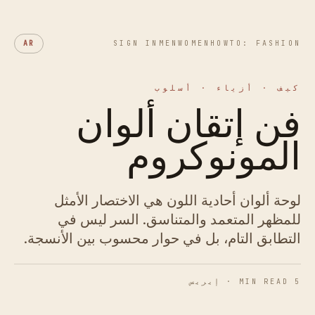
AR
SIGN IN
MEN
WOMEN
HOWTO: FASHION
كيف · أزياء · أسلوب
فن إتقان ألوان
المونوكروم
لوحة ألوان أحادية اللون هي الاختصار الأمثل
للمظهر المتعمد والمتناسق. السر ليس في
التطابق التام، بل في حوار محسوب بين الأنسجة.
5 MIN READ · إيريس
شكل 01 · التدرج اللوني في التطبيق.