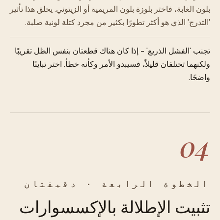
بلون الغابة، فاختر بلوزة بلون المريمية أو الزيتوني. يخلق هذا تأثير
'التدرج' الذي هو أكثر تطورًا بكثير من مجرد كتلة لونية صلبة.
تجنب 'الفشل الذريع' - إذا كان هناك قطعتان بنفس الظل تقريبًا
ولكنهما تختلفان قليلاً، فسيبدو الأمر وكأنه خطأ. اختر تباينًا
واضحًا.
04
الخطوة الرابعة · دقيقتان
تثبيت الإطلالة بالإكسسوارات