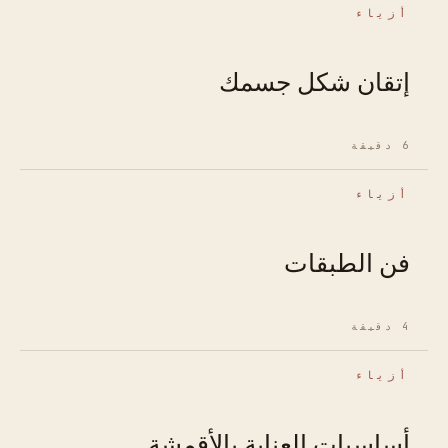
أزياء
إتقان شكل جسمك
6 دقيقة
أزياء
فن الطبقات
4 دقيقة
أزياء
أساسيات العناية بالأقمشة