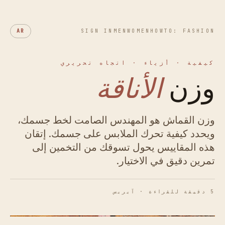
AR
SIGN IN
MEN
WOMEN
HOWTO: FASHION
كيفية · أزياء · اتجاه تحريري
وزن
الأناقة
وزن القماش هو المهندس الصامت لخط جسمك،
ويحدد كيفية تحرك الملابس على جسمك. إتقان
هذه المقاييس يحول تسوقك من التخمين إلى
تمرين دقيق في الاختيار.
5 دقيقة للقراءة · آيريس
الشكل 01 · الطيف اللمسي لكثافة النسيج.