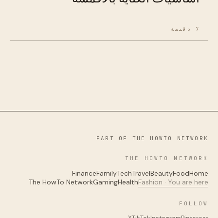
7 دقيقة
PART OF THE HOWTO NETWORK
THE HOWTO NETWORK
Finance
Family
Tech
Travel
Beauty
Food
Home
The HowTo Network
Gaming
Health
Fashion · You are here
FOLLOW