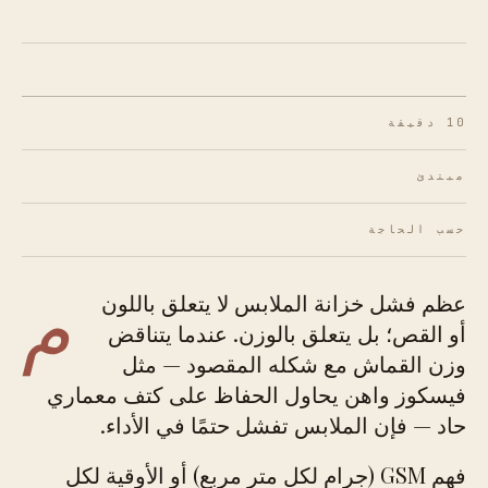
10 دقيقة
مبتدئ
حسب الحاجة
م
عظم فشل خزانة الملابس لا يتعلق باللون
أو القص؛ بل يتعلق بالوزن. عندما يتناقض
وزن القماش مع شكله المقصود — مثل
فيسكوز واهن يحاول الحفاظ على كتف معماري
حاد — فإن الملابس تفشل حتمًا في الأداء.
فهم GSM (جرام لكل متر مربع) أو الأوقية لكل