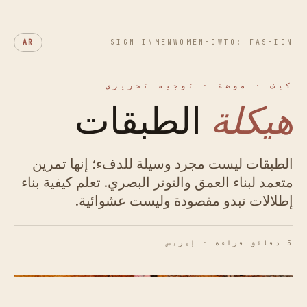
AR
SIGN IN
MEN
WOMEN
HOWTO: FASHION
كيف · موضة · توجيه تحريري
هيكلة
الطبقات
الطبقات ليست مجرد وسيلة للدفء؛ إنها تمرين
متعمد لبناء العمق والتوتر البصري. تعلم كيفية بناء
إطلالات تبدو مقصودة وليست عشوائية.
5 دقائق قراءة · إيريس
شكل 01 · فن الطبقة