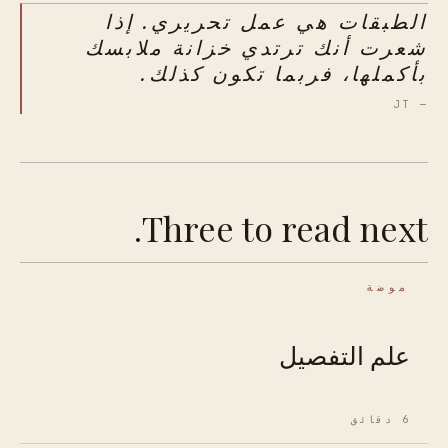
الطبقات هي عمل تحريري. إذا
شعرت أنك ترتدي خزانة ملابسك
بأكملها، فربما تكون كذلك.
— JT
Three to read next.
موضة
علم التفصيل
6 دقائق