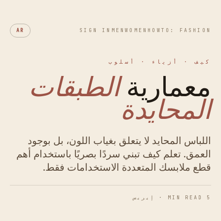
AR
SIGN IN
MEN
WOMEN
HOWTO: FASHION
كيف · أزياء · أسلوب
معمارية
الطبقات
المحايدة
اللباس المحايد لا يتعلق بغياب اللون، بل بوجود
العمق. تعلم كيف تبني سردًا بصريًا باستخدام أهم
قطع ملابسك المتعددة الاستخدامات فقط.
5 MIN READ · إيريس
الشكل 01 · الانسجام اللوني في الممارسة.