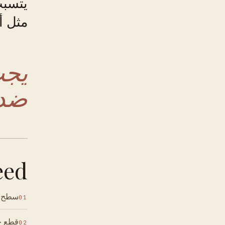
يتسبب
مثل أ
يجب
ضد 
ed.
سطح 
01
قطع خ
02