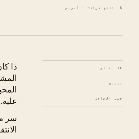
5 دقائق قراءة · آيريس
ذا كا
10 دقائق
المشو
مبتدئ
المحب
عليه.
حسب الحاجة
سر مج
الانت