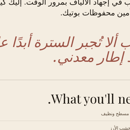
 في إجهاد الألياف بمرور الوقت. إليك كي
مين محفوظات بوتيك.
 ألا تُجبر السترة أبدًا 
إطار معدني.
What you'll ne
مسطح ونظيف
شب الأرز