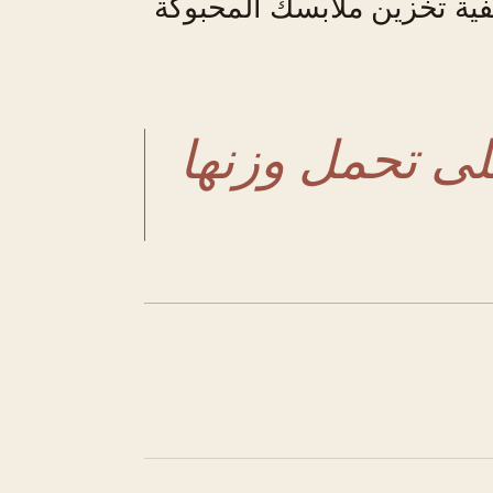
فية تخزين ملابسك المحبوكة
على تحمل وزنها