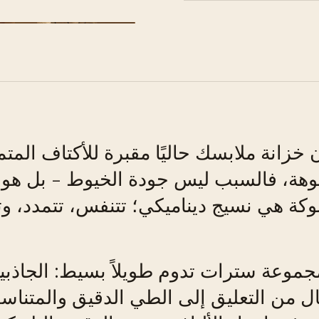
الشكل 01 · هندسة كومة محبوكة مثالية.
ن خزانة ملابسك حاليًا مقبرة للأكتاف الم
هة، فالسبب ليس جودة الخيوط - بل هو 
وكة هي نسيج ديناميكي؛ تتنفس، تتمدد، وت
موعة سترات تدوم طويلاً بسيط: الجاذب
قال من التعليق إلى الطي الدقيق والمتناسق