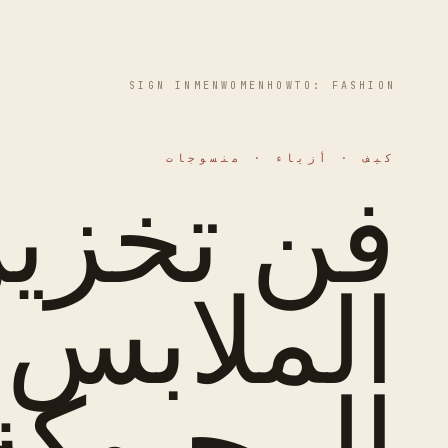
SIGN IN
MEN
WOMEN
HOWTO: FASHION
كيف · أزياء · منسوجات
فن تخزي
الملابس
المحبوكة