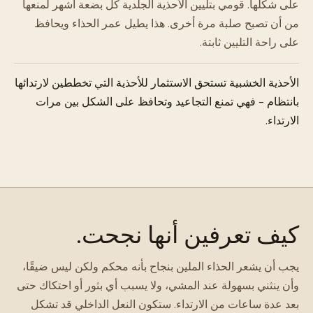
على شكلها. قومي بتليين الأحذية الجلدية كل بضعة أشهر لمنعها
من أن تصبح صلبة مرة أخرى. هذا يطيل عمر الحذاء ويحافظ
على راحة التليين ثابتة.
الأحذية الخشبية تستحق الاستثمار للأحذية التي تخططين لارتدائها
بانتظام - فهي تمنع التجاعيد وتحافظ على الشكل بين مرات
الارتداء.
كيف تعرفين أنها نجحت.
يجب أن يشعر الحذاء الملين بنجاح بأنه محكم ولكن ليس ضيقًا،
وأن ينثني بسهولة عند المشي، ولا يسبب أي بثور أو احتكاك حتى
بعد عدة ساعات من الارتداء. ستكون النعل الداخلي قد تشكل