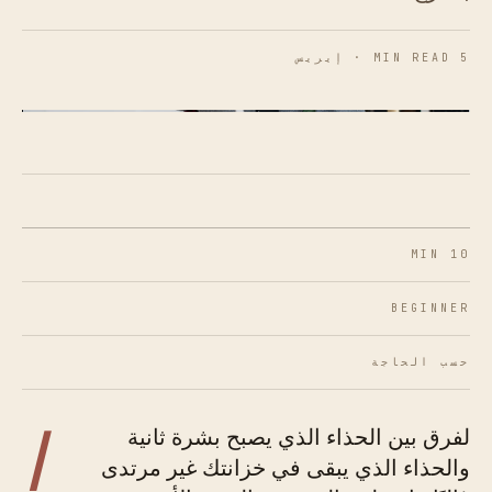
5 MIN READ · إيريس
شكل 01 · نافذة التليين حقيقية - ابدئي مبكرًا،
ابدئي بلطف.
10 MIN
BEGINNER
حسب الحاجة
ا
لفرق بين الحذاء الذي يصبح بشرة ثانية
والحذاء الذي يبقى في خزانتك غير مرتدى