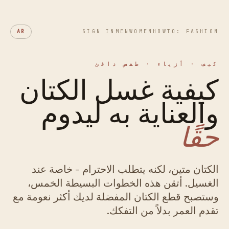
AR
SIGN IN
MEN
WOMEN
HOWTO: FASHION
كيف · أزياء · طقس دافئ
كيفية غسل الكتان
والعناية به ليدوم
حقًا
الكتان متين، لكنه يتطلب الاحترام - خاصة عند
الغسيل. أتقن هذه الخطوات البسيطة الخمس،
وستصبح قطع الكتان المفضلة لديك أكثر نعومة مع
تقدم العمر بدلاً من التفكك.