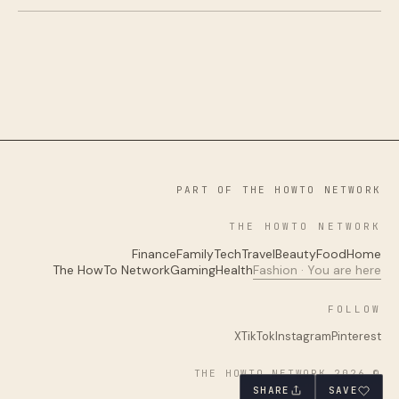
PART OF THE HOWTO NETWORK
THE HOWTO NETWORK
Finance
Family
Tech
Travel
Beauty
Food
Home
The HowTo Network
Gaming
Health
Fashion · You are here
FOLLOW
X
TikTok
Instagram
Pinterest
© 2026 THE HOWTO NETWORK
SHARE
SAVE