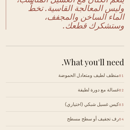
وليس المعالجة القاسية. تخطَّ
الماء الساخن والمجفف،
وستشكرك قطعك.
What you'll need.
منظف لطيف ومتعادل الحموضة
01
غسالة مع دورة لطيفة
02
كيس غسيل شبكي (اختياري)
03
رف تجفيف أو سطح مسطح
04