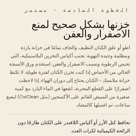
الخطوة السادسة · مستمر
خزنها بشكل صحيح لمنع
الاصفرار والعفن
اطوِ أو علق الكتان النظيف والجاف تمامًا في خزانة باردة
ومظلمة وجيدة التهوية. تجنب أكياس التخزين البلاستيكية، التي
تحبس الرطوبة وتسبب الاصفرار والعفن. استخدم ورق الأنسجة
الخالي من الأحماض إذا كنت تخزن الكتان لفترة طويلة. لا تكتظ
خزانة ملابسك - الكتان يحتاج إلى دوران الهواء. إذا لاحظت
اصفرارًا على القطع المخزنة، انقعها في الماء البارد مع كمية
صغيرة من المبيض القائم على الأكسجين (مثل OxiClean) لبضع
ساعات، ثم اغسلها كالمعتاد.
تحافظ كتل الأرز أو أكياس اللافندر على الكتان طازجًا دون
الرائحة الكيميائية لكرات العث.