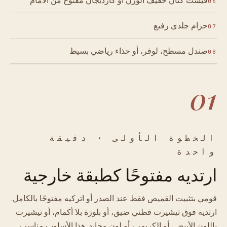
فيست كتان خفيف الوزن أو كارديجان مفتوح من الأمام
06
حزام جلدي رفيع
07
صندل مسطح، لوفر، أو حذاء رياضي بسيط
08
01
الخطوة الأولى · دقيقة
واحدة
ارتديه مفتوحًا كطبقة خارجية
قومي بتثبيت القميص فقط عند الصدر أو اتركيه مفتوحًا بالكامل.
ارتديه فوق تيشيرت قطني ضيق، أو بلوزة بلا أكمام، أو تيشيرت
باللون الأبيض، أو الكريمي، أو لون محايد. هذا الأسلوب مناسب