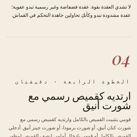
لا تشدي العقدة بقوة. عقدة فضفاضة وغير رسمية تبدو عفوية؛
عقدة مشدودة تبدو وكأنكِ تحاولين جاهدة التحكم في القماش.
04
الخطوة الرابعة · دقيقتان
ارتديه كقميص رسمي مع
شورت أنيق
قومي بتثبيت القميص بالكامل وارتديه كقميص رسمي مع
شورت كتان أنيق، أو شورت برمودا، أو شورت جينز أنيق. أدخلي
القميص بالكامل أو قومي بإدخال أمامي لنصف القميص لمظهر