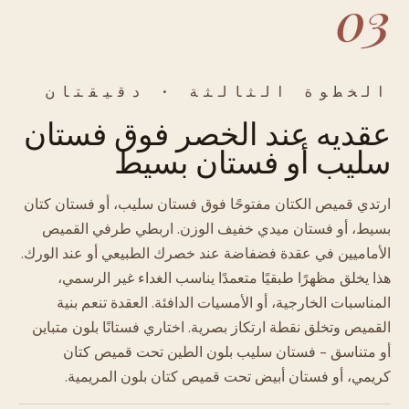
03
الخطوة الثالثة · دقيقتان
عقديه عند الخصر فوق فستان
سليب أو فستان بسيط
ارتدي قميص الكتان مفتوحًا فوق فستان سليب، أو فستان كتان
بسيط، أو فستان ميدي خفيف الوزن. اربطي طرفي القميص
الأماميين في عقدة فضفاضة عند خصرك الطبيعي أو عند الورك.
هذا يخلق مظهرًا طبقيًا متعمدًا يناسب الغداء غير الرسمي،
المناسبات الخارجية، أو الأمسيات الدافئة. العقدة تنعم بنية
القميص وتخلق نقطة ارتكاز بصرية. اختاري فستانًا بلون متباين
أو متناسق - فستان سليب بلون الطين تحت قميص كتان
كريمي، أو فستان أبيض تحت قميص كتان بلون المريمية.