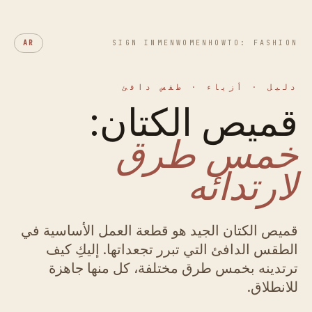
AR
SIGN IN
MEN
WOMEN
HOWTO: FASHION
دليل · أزياء · طقس دافئ
قميص الكتان:
خمس طرق
لارتدائه
قميص الكتان الجيد هو قطعة العمل الأساسية في
الطقس الدافئ التي تبرر تجعداتها. إليكِ كيف
ترتدينه بخمس طرق مختلفة، كل منها جاهزة
للانطلاق.