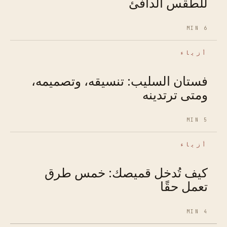
للطقس الدافئ
6 MIN
أزياء
فستان السليب: تنسيقه، وتصميمه،
ومتى ترتدينه
5 MIN
أزياء
كيف تُدخل قميصك: خمس طرق
تعمل حقًا
4 MIN