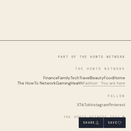
PART OF THE HOWTO NETWORK
THE HOWTO NETWORK
Finance
Family
Tech
Travel
Beauty
Food
Home
The HowTo Network
Gaming
Health
Fashion · You are here
FOLLOW
X
TikTok
Instagram
Pinterest
© 2026 THE HOWTO NETWORK
SHARE
SAVE