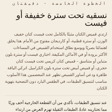
الخطوة الخامسة · دقيقتان
نسقيه تحت سترة خفيفة أو
فيست
ارتدي قميص الكتان مثبتًا بالكامل تحت فيست كتان خفيف
الوزن، أو سترة قطنية، أو كارديجان مفتوح من الأمام. هذا يخلق
اهتمامًا بصريًا ويوسع نطاق استخدام القميص في المساءات
الأكثر برودة أو في الأماكن المكيفة. اختاري فيست أو سترة بلون
متباين أو متناسق - قميص كتان كريمي تحت فيست كتان
حجري، أو قميص أبيض تحت سترة بلون الكراميل. اتركي الياقة
ظاهرة ودعي أساور القميص تظهر عند المعصمين. هذا الأسلوب
مناسب لتنسيق الطبقات، في الطقس البارد دون التضحية بتهوية
الكتان.
عند تنسيق الطبقات، تأكدي من أن القطعة الخارجية أخف وزنًا
مما تختارينه عادةً. الطبقات الثقيلة تهزم الغرض من ارتداء