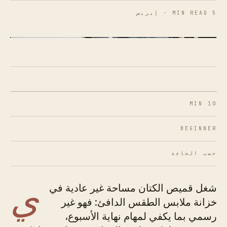
5 MIN READ · إيريس
شكل 01 · قميص الكتان يعمل بشكل أفضل عندما تتوقفين
عن محاربة نسيجه.
10 MIN
BEGINNER
حسب الحاجة
ي
شغل قميص الكتان مساحة غير عادية في
خزانة ملابس الطقس الدافئ: فهو غير
رسمي بما يكفي لمهام نهاية الأسبوع،