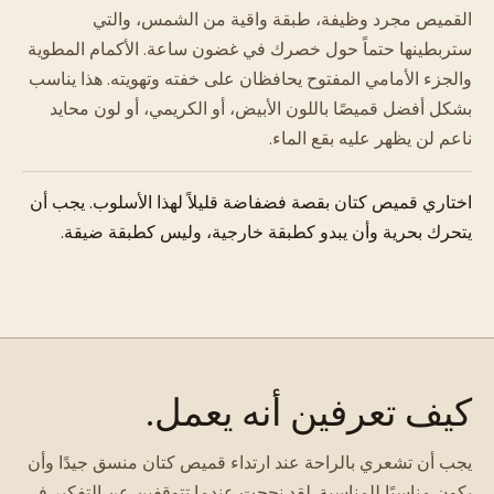
القميص مجرد وظيفة، طبقة واقية من الشمس، والتي
ستربطينها حتماً حول خصرك في غضون ساعة. الأكمام المطوية
والجزء الأمامي المفتوح يحافظان على خفته وتهويته. هذا يناسب
بشكل أفضل قميصًا باللون الأبيض، أو الكريمي، أو لون محايد
ناعم لن يظهر عليه بقع الماء.
اختاري قميص كتان بقصة فضفاضة قليلاً لهذا الأسلوب. يجب أن
يتحرك بحرية وأن يبدو كطبقة خارجية، وليس كطبقة ضيقة.
كيف تعرفين أنه يعمل.
يجب أن تشعري بالراحة عند ارتداء قميص كتان منسق جيدًا وأن
يكون مناسبًا للمناسبة. لقد نجحتِ عندما تتوقفين عن التفكير في