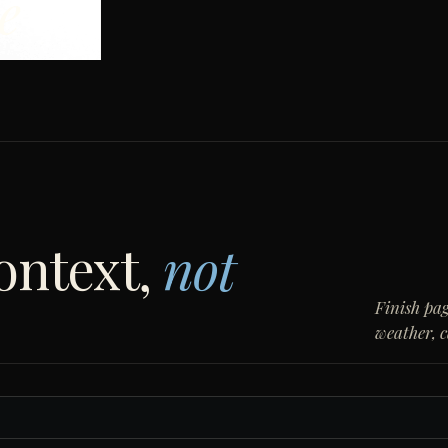
e
ontext,
not
Finish pag
weather, 