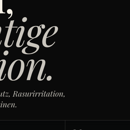
htige
ion.
tz, Rasurirritation,
inen.