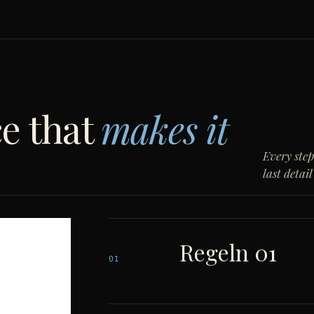
e that
makes it
Every step 
last detail
Regeln 01
01