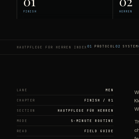
01
02
FINISH
HERREN
01
PROTOCOL
02
SYSTEM
HAUTPFLEGE FÜR HERREN
INDEX
LANE
MEN
W
Kl
CHAPTER
FINISH
/
01
W
SECTION
HAUTPFLEGE FÜR HERREN
Th
MODE
5-MINUTE ROUTINE
c
READ
FIELD GUIDE
fe