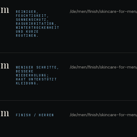
em
/de/men/finish/skincare-for-men
REINIGER,
FEUCHTIGKEIT,
SONNENSCHUTZ,
RASURIRRITATION,
WINTERTROCKENHEIT
UND KURZE
ROUTINEN.
em
/de/men/finish/skincare-for-men
WENIGER SCHRITTE,
BESSERE
WIEDERHOLUNG;
HAUT UNTERSTÜTZT
KLEIDUNG.
em
/de/men/finish/skincare-for-men
FINISH / HERREN