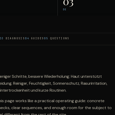
03
DE
03
DIAGNOSIS
04
GUIDES
05
QUESTIONS
eniger Schritte, bessere Wiederholung; Haut unterstützt
eidung. Reiniger, Feuchtigkeit, Sonnenschutz, Rasurirritation,
intertrockenheit und kurze Routinen.
is page works like a practical operating guide: concrete
hecks, clear sequences, and enough room for the subject to
el different from the rest of the site.