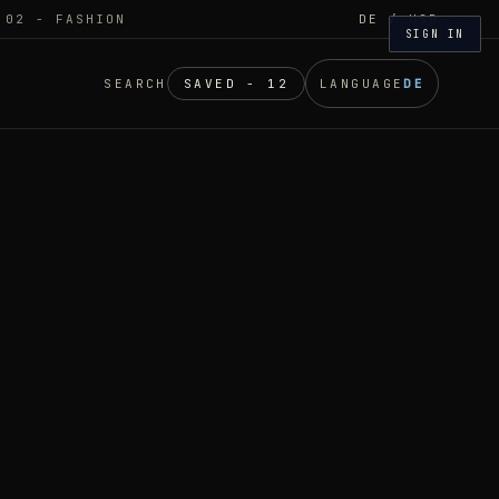
 02 - FASHION
DE
/ USD
SIGN IN
SEARCH
SAVED - 12
LANGUAGE
DE