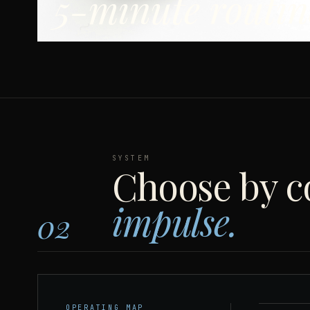
5-minute routin
SYSTEM
Choose by c
impulse.
02
OPERATING MAP