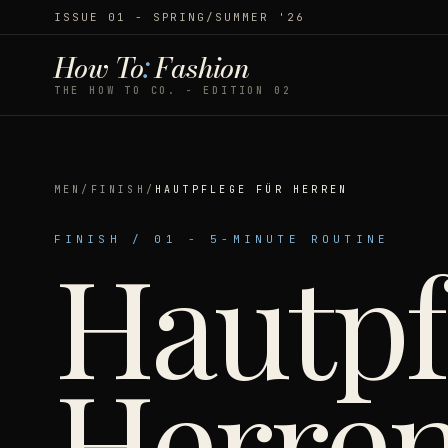
ISSUE 01 - SPRING/SUMMER '26
How To
:
Fashion
THE HOW TO CO. - EDITION 02
MEN
/
FINISH
/
HAUTPFLEGE FÜR HERREN
FINISH
/
01
-
5-MINUTE ROUTINE
Hautpf
Herren