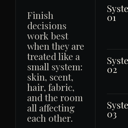
Syst
Finish
01
decisions
work best
when they are
treated like a
Syst
small system:
02
skin, scent,
hair, fabric,
and the room
Syst
all affecting
03
each other.