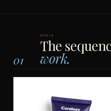
REGELN
The sequenc
work.
01
RITUAL ORDER