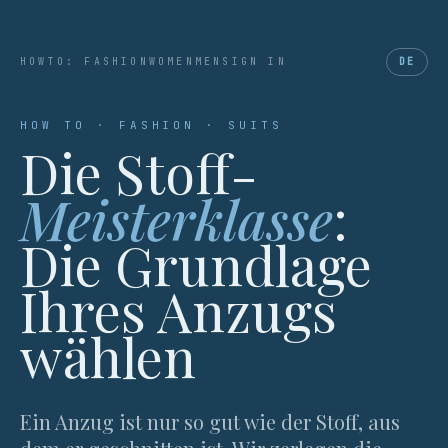
HOWTO: FASHION
WOMEN
MEN
SIGN IN
DE
HOW TO · FASHION · SUITS
Die Stoff-
Meisterklasse
:
Die Grundlage
Ihres Anzugs
wählen
Ein Anzug ist nur so gut wie der Stoff, aus