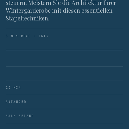
steuern. Meistern Sie die Architektur Ihrer
Wintergarderobe mit diesen essentiellen
Stapeltechniken.
5 MIN READ · IRIS
ABB. 01 · DAS ZUSAMMENSPIEL VON FEINGESTRICKTER
WOLLE UND STRUKTURIERTER BAUMWOLLE.
10 MIN
ANFÄNGER
NACH BEDARF