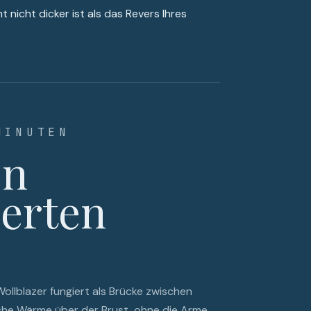
t nicht dicker ist als das Revers Ihres
MINUTEN
en
erten
llblazer fungiert als Brücke zwischen
liche Wärme über der Brust, ohne die Arme