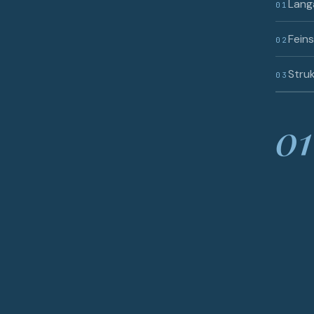
Lang
01
Fein
02
Struk
03
01