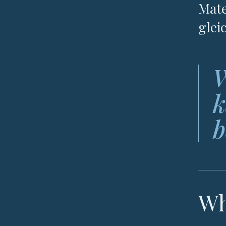
Mate
glei
W
k
b
Wh