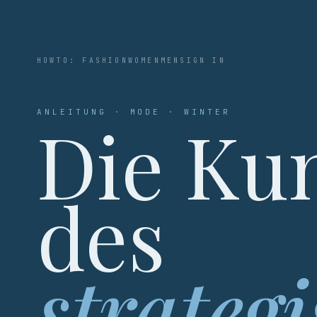
HOWTO: FASHION
WOMEN
MEN
SIGN IN
ANLEITUNG · MODE · WINTER
Die Ku
des
strateg