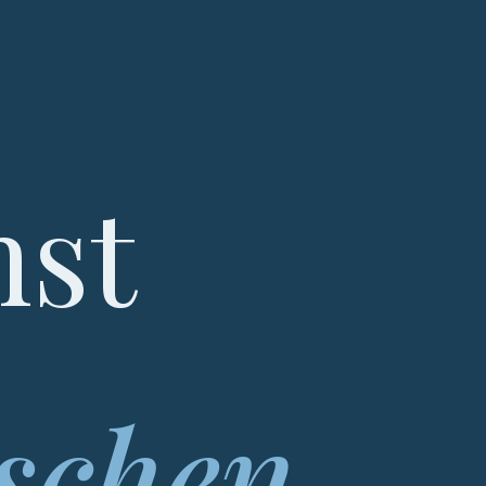
nst
ischen