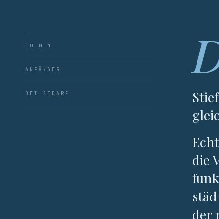
10 MIN
ANFÄNGER
Stie
BEI BEDARF
glei
Echt
die 
funk
städ
der 