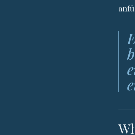
anfü
E
b
e
e
Wh