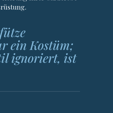
srüstung.
Pfütze
ur ein Kostüm;
il ignoriert, ist