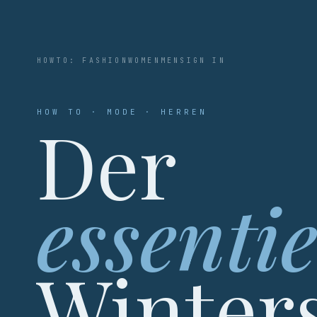
HOWTO: FASHION
WOMEN
MEN
SIGN IN
HOW TO · MODE · HERREN
Der
essentie
Winters