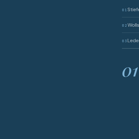
Stief
01
Woll
02
Lede
03
01