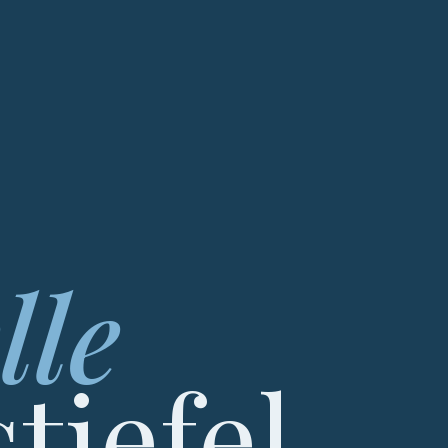
lle
tiefel