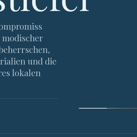
 Kompromiss
 modischer
 beherrschen,
rialien und die
res lokalen
ABB. 01