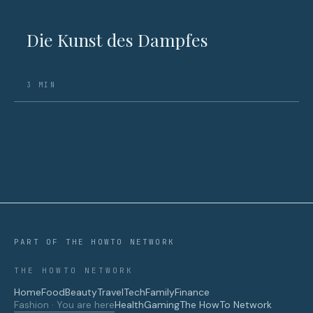
Die Kunst des Dampfes
3 MIN
PART OF THE HOWTO NETWORK
THE HOWTO NETWORK
Home
Food
Beauty
Travel
Tech
Family
Finance
Fashion · You are here
Health
Gaming
The HowTo Network