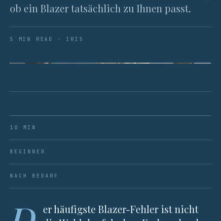
ob ein Blazer tatsächlich zu Ihnen passt.
5 MIN READ · IRIS
ABB. 01 · SCHULTERNÄHTE SOLLTEN GENAU DORT
SITZEN, WO IHRE SCHULTER ENDET – NICHT
HERABHÄNGEND ODER GEQUETSCHT.
10 MIN
BEGINNER
NACH BEDARF
D
er häufigste Blazer-Fehler ist nicht