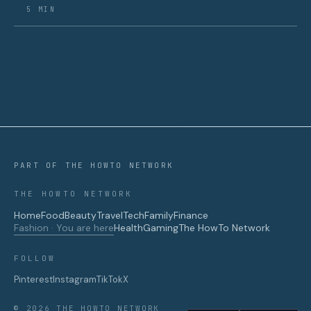
5 MIN
PART OF THE HOWTO NETWORK
THE HOWTO NETWORK
Home
Food
Beauty
Travel
Tech
Family
Finance
Fashion · You are here
Health
Gaming
The HowTo Network
FOLLOW
Pinterest
Instagram
TikTok
X
© 2026 THE HOWTO NETWORK