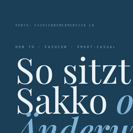
HOWTO: FASHION
WOMEN
MEN
SIGN IN
HOW TO · FASHION · SMART-CASUAL
So sitzt
Sakko
Änderu