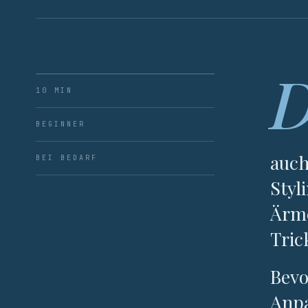
10 MIN
BEGINNER
auch
BEI BEDARF
Styl
Ärme
Tric
Bevo
Anpa