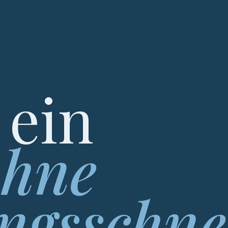
 ein
ohne
ngsschne