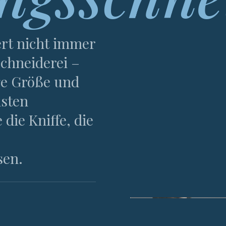
ert nicht immer
chneiderei –
ige Größe und
isten
die Kniffe, die
sen.
ABB. 01 · DIE SCHULTERN
ANDERE FOLGT.