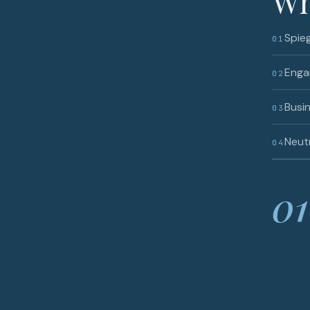
Wh
Spieg
01
Enga
02
Busi
03
Neutr
04
01