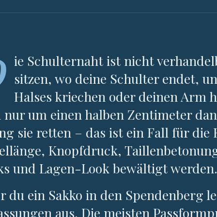
D
ie Schulternaht ist nicht verhandelb
sitzen, wo deine Schulter endet, u
Halses kriechen oder deinen Arm h
 nur um einen halben Zentimeter dane
ing sie retten – das ist ein Fall für di
llänge, Knopfdruck, Taillenbetonun
ks und Lagen-Look bewältigt werden
r du ein Sakko in den Spendenberg leg
ssungen aus. Die meisten Passformp