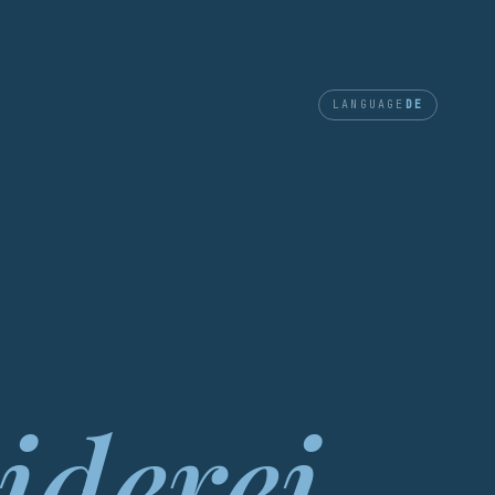
LANGUAGE
DE
iderei