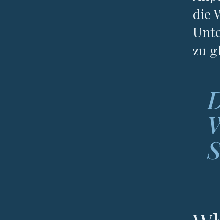
die 
Unte
zu g
D
W
S