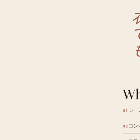
Wh
シー
01
コン
02