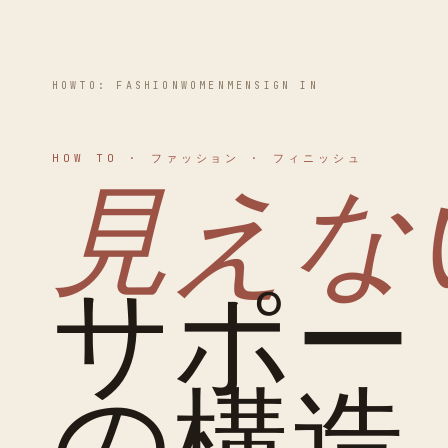
HOWTO: FASHION
WOMEN
MEN
SIGN IN
HOW TO · ファッション · フィニッシュ
見えな
サポー
の構造