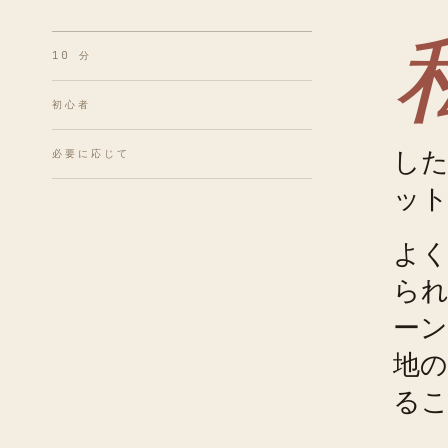
10 分
初心者
し
必要に応じて
ット
よ
ら
ーン
地の
る