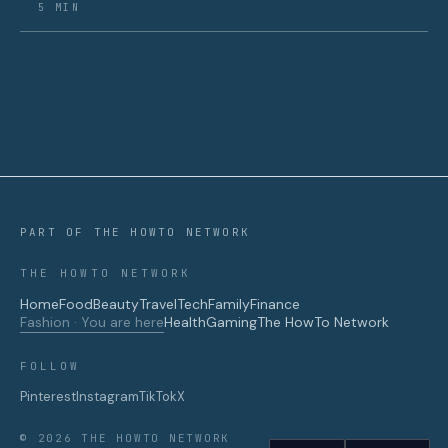
5 MIN
PART OF THE HOWTO NETWORK
THE HOWTO NETWORK
Home
Food
Beauty
Travel
Tech
Family
Finance
Fashion · You are here
Health
Gaming
The HowTo Network
FOLLOW
Pinterest
Instagram
TikTok
X
© 2026 THE HOWTO NETWORK