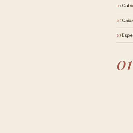
Cabi
01
Caix
02
Espe
03
01