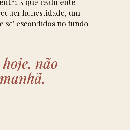
centrais que realmente
 requer honestidade, um
 'e se' escondidos no fundo
 hoje, não
amanhã.