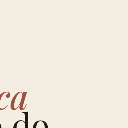
ca
o do