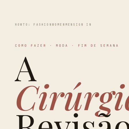
HOWTO: FASHION
WOMEN
MEN
SIGN IN
COMO FAZER · MODA · FIM DE SEMANA
A
Cirúrgi
Revisã