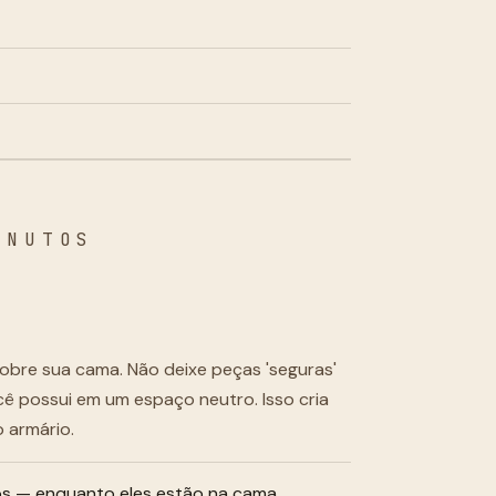
INUTOS
obre sua cama. Não deixe peças 'seguras'
cê possui em um espaço neutro. Isso cria
 armário.
cos — enquanto eles estão na cama.