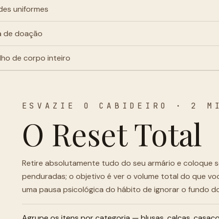
des uniformes
a de doação
lho de corpo inteiro
ESVAZIE O CABIDEIRO · 2 M
O Reset Total
Retire absolutamente tudo do seu armário e coloque s
penduradas; o objetivo é ver o volume total do que vo
uma pausa psicológica do hábito de ignorar o fundo do
Agrupe os itens por categoria — blusas, calças, casa