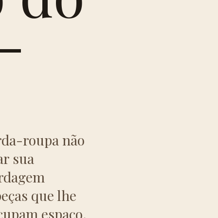
-
rda-roupa não
ar sua
bordagem
peças que lhe
ocupam espaço.