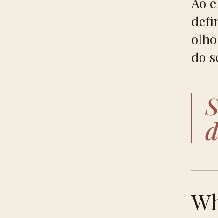
Ao e
defi
olho
do s
S
d
Wh