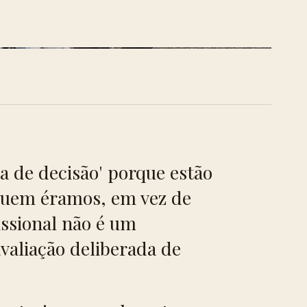
FIG. 01 · O SANTUÁRIO DO EDITOR
a de decisão' porque estão
 quem éramos, em vez de
ssional não é um
valiação deliberada de