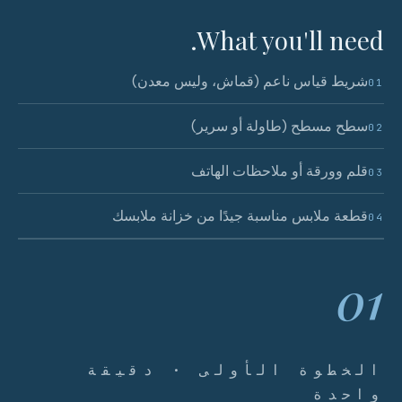
What you'll need.
شريط قياس ناعم (قماش، وليس معدن)
01
سطح مسطح (طاولة أو سرير)
02
قلم وورقة أو ملاحظات الهاتف
03
قطعة ملابس مناسبة جيدًا من خزانة ملابسك
04
01
الخطوة الأولى · دقيقة
واحدة