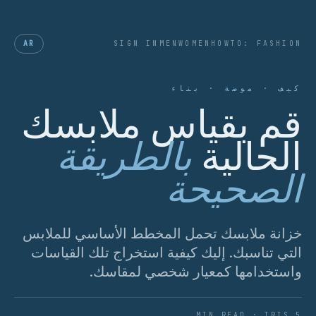
AR
SIGN IN
MEN
WOMEN
HOWTO: FASHION
كيف · موضة · بناء
قم بقياس ملابسك
الحالية
بالطريقة
الصحيحة
خزانة ملابسك تحمل المخطط الأساسي للملابس
التي تناسبك. إليك كيفية استخراج تلك القياسات
واستخدامها كمعيار شخصي لمقاسك.
5 MIN READ · IRIS