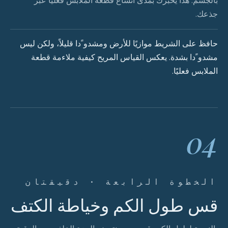
بالجسم. هذا يخبرك بمدى اتساع قطعة الملابس فعليًا عبر
جذعك.
حافظ على الشريط موازيًا للأرض ومشدو ًدا قليلاً، ولكن ليس
مشدو ًدا بشدة. يعكس القياس المريح كيفية ملاءمة قطعة
الملابس فعليًا.
04
الخطوة الرابعة · دقيقتان
قس طول الكم وخياطة الكتف