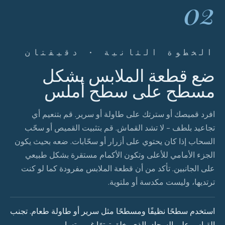
02
الخطوة الثانية · دقيقتان
ضع قطعة الملابس بشكل
مسطح على سطح أملس
افرد قميصك أو سترتك على طاولة أو سرير. قم بتنعيم أي
تجاعيد بلطف - لا تشد القماش. قم بتثبيت القميص أو سحّب
السحاب إذا كان يحتوي على أزرار أو سحّابات. ضعه بحيث يكون
الجزء الأمامي للأعلى وتكون الأكمام مستقرة بشكل طبيعي
على الجانبين. تأكد من أن قطعة الملابس مفرودة كما لو كنت
ترتديها، وليست مكدسة أو ملتوية.
استخدم سطحًا نظيفًا ومسطحًا مثل سرير أو طاولة طعام. تجنب
القياس على السجاد، الذي يخلق توترًا غير متساوٍ.