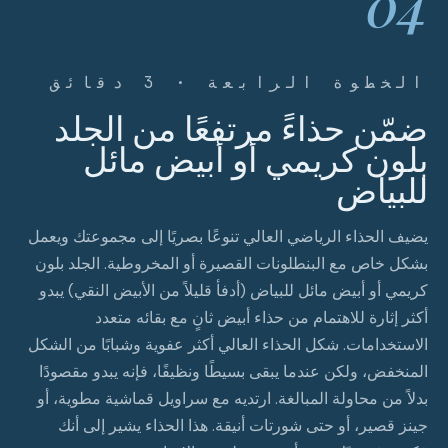
04
الخطوة الرابعة · 3 دقائق
ضمّن حذاءً مرتفعًا من الجلد
بلون كريمي أو أبيض مائل
للبياض
يضيف الحذاء الرياضي العالي تنوعًا بصريًا إلى مجموعتك ويعمل
بشكل خاص مع البنطلونات القصيرة أو المخروطية. الجلد بلون
كريمي أو أبيض مائل للبياض (أدفأ قليلاً من الأبيض النقي) يبدو
أكثر إثارة للاهتمام من حذاء أبيض ثانٍ مع بقائه متعدد
الاستخدامات. شكل الحذاء العالي أكثر عفوية وشبابًا من الشكل
المنخفض، ولكن عندما يبقى بسيطًا ونظيفًا، فإنه يبدو مقصودًا
بدلاً من محاولة المبالغة. ارتديه مع سراويل قماشية مطوية، أو
جينز قصير، أو حتى شورتات أنيقة. هذا الحذاء يشير إلى أنك