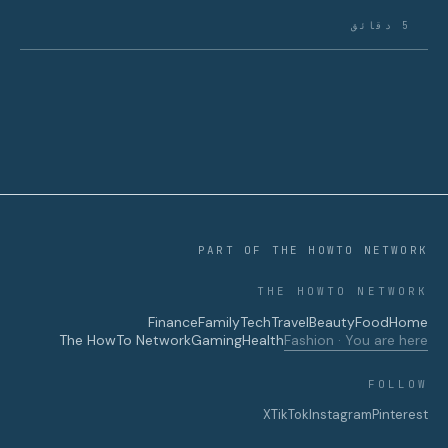
5 دقائق
PART OF THE HOWTO NETWORK
THE HOWTO NETWORK
Finance
Family
Tech
Travel
Beauty
Food
Home
The HowTo Network
Gaming
Health
Fashion · You are here
FOLLOW
X
TikTok
Instagram
Pinterest