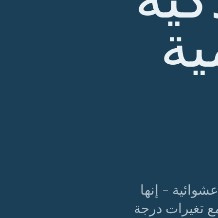
ية
وائية - إنها
ع تغيرات درجة