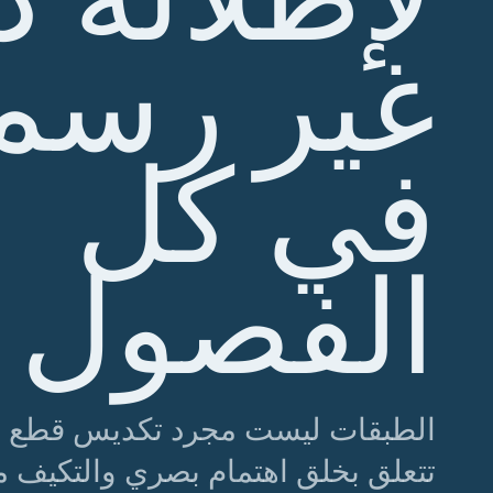
غير رسم
في كل
الفصول
الطبقات ليست مجرد تكديس قطع عش
تتعلق بخلق اهتمام بصري والتكيف م