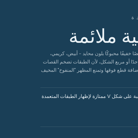
ة
ة ملائمة
ًا خفيفًا محبوكًا بلون محايد - أبيض، كريمي،
دًا أو مربع الشكل، لأن الطبقات تضخم القصات
ضافة قطع فوقها وتمنع المظهر "المنفوخ" المخيف
الرقبة الدائرية وخط الرقبة الهينلي مناسبان عالميًا. خطوط الرقبة على شكل V ممتازة لإظهار الطبقات المتعمدة