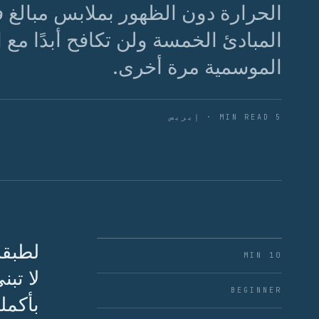
الحرارة دون الظهور بملابس مبالغ في
المبادئ الخمسة ولن تكافح أبدًا مع ا
الموسمية مرة أخرى.
5 MIN READ · إيريس
لطبقا
10 MIN
لا تب
BEGINNER
بأكمل