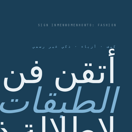
SIGN IN
MEN
WOMEN
HOWTO: FASHION
كيف · أزياء · ذكي غير رسمي
أتقن فن
الطبقات
لإطلالة ذ