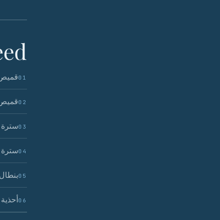
ed.
قميص 
01
قميص 
02
سترة ذ
03
سترة ت
04
بنطال 
05
أحذية 
06