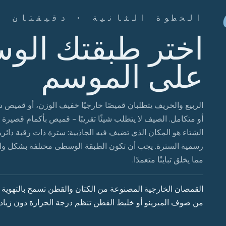
الخطوة الثانية · دقيقتان
اختر طبقتك الوس
على الموسم
الربيع والخريف يتطلبان قميصًا خارجيًا خفيف الوزن، أو قميص ش
أو متكامل. الصيف لا يتطلب شيئًا تقريبًا - قميص بأكمام قصير
الشتاء هو المكان الذي تضيف فيه الجاذبية: سترة ذات رقبة دائر
رسمية السترة. يجب أن تكون الطبقة الوسطى مختلفة بشكل وا
مما يخلق تباينًا متعمدًا.
القمصان الخارجية المصنوعة من الكتان والقطن تسمح بالتهوية ف
من صوف الميرينو أو خليط القطن تنظم درجة الحرارة دون زيادة ا