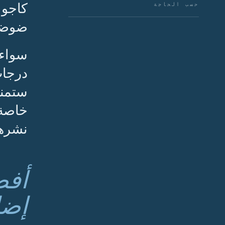
كاجوا
حسب الحاجة
ضوضا
سواء 
درجات
ستمنح
خاصة 
نشرها
أفض
إضا