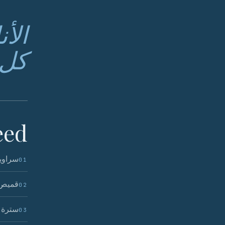
الأن
كل 
ed.
سراويل
01
قميص 
02
سترة ر
03