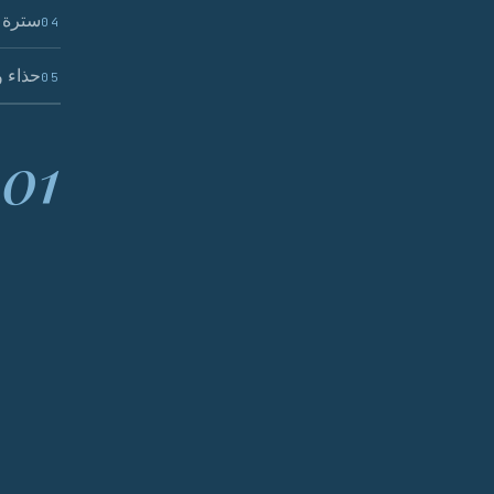
سترة 
04
حذاء و
05
01