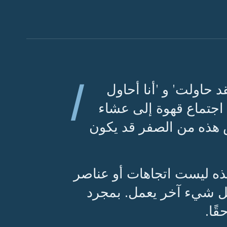
ا
د حاولت' و 'أنا أحاول
 اجتماع قهوة إلى عشاء
س هذه من الصفر قد يكون
هذه ليست اتجاهات أو عناصر
 كل شيء آخر يعمل. بمجرد
ًا.