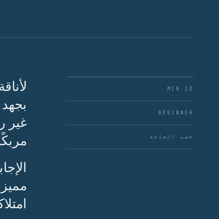
لأناقة
10 MIN
بجهد 
BEGINNER
غير ر
مربكً
حسب الحاجة
الإجا
مميزة
امتلا