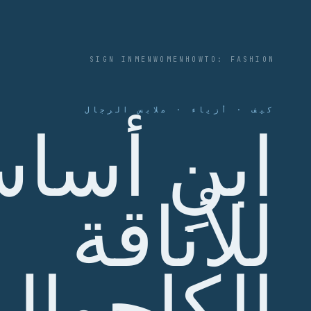
SIGN IN
MEN
WOMEN
HOWTO: FASHION
كيف · أزياء · ملابس الرجال
ابنِ أساس
للأناقة
الكاجوال