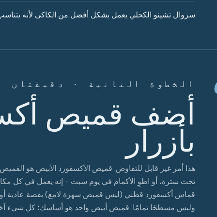
سروال تشينو الكحلي يعمل بشكل أفضل من الكاكي لأنه يتناسب مع 
الخطوة الثانية · دقيقتان
أضف قميص أكسف
بأزرار
هذا أمر غير قابل للتفاوض. قميص الأكسفورد الأبيض هو القميص الأ
تحت سترة، أو اطوِ الأكمام في يوم سبت - إنه يعمل في كل مكان ت
قماش أكسفورد قطني (ليس قميص سهرة لامع) بقصة عادية أو
وليس مسطحًا تمامًا. قميص أبيض واحد هو أساسك؛ كل شيء آخر 