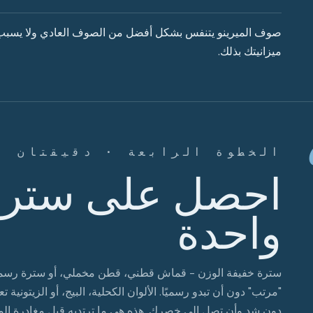
صوف الميرينو يتنفس بشكل أفضل من الصوف العادي ولا يسبب ال
ميزانيتك بذلك.
الخطوة الرابعة · دقيقتان
احصل على سترة
واحدة
سترة خفيفة الوزن - قماش قطني، قطن مخملي، أو سترة رسمية 
"مرتب" دون أن تبدو رسميًا. الألوان الكحلية، البيج، أو الزيتون
دون شد وأن تصل إلى خصرك. هذه هي ما ترتديه قبل مغادرة المن