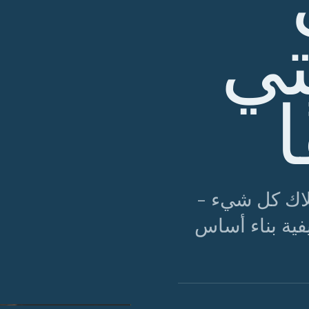
تي
متلاك كل شيء -
يفية بناء أساس
الشكل 01 · خمس قطع، تركيبات لا نهائية.