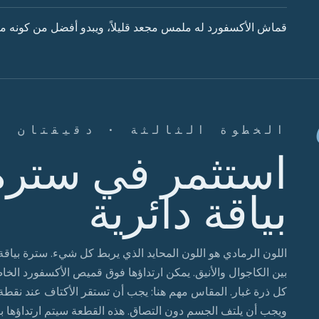
قماش الأكسفورد له ملمس مجعد قليلاً، ويبدو أفضل من كونه مثالي
الخطوة الثالثة · دقيقتان
استثمر في سترة 
بياقة دائرية
اللون الرمادي هو اللون المحايد الذي يربط كل شيء. سترة بياق
بين الكاجوال والأنيق. يمكن ارتداؤها فوق قميص الأكسفورد الخا
كل ذرة غبار. المقاس مهم هنا: يجب أن تستقر الأكتاف عند نق
ويجب أن يلتف الجسم دون التصاق. هذه القطعة سيتم ارتداؤها با