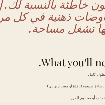
ون خاطئة بالنسبة لك. إ
وضات ذهنية في كل مرة ت
ها تشغل مساحة.
What you'll ne
بطول كامل
ضاءة طبيعية (نافذة أو مصباح نهاري)
قائب أو صناديق للفرز