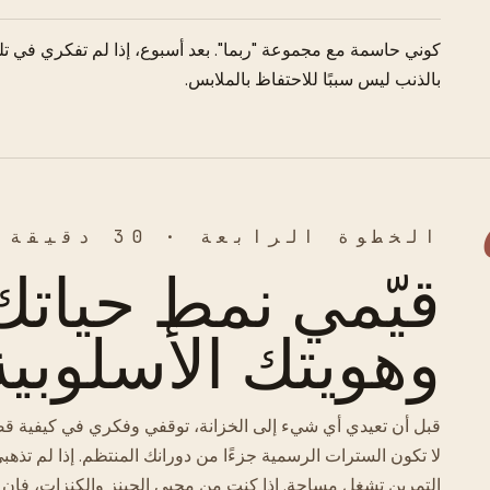
كوني حاسمة مع مجموعة "ربما". بعد أسبوع، إذا لم تفكري في ت
بالذنب ليس سببًا للاحتفاظ بالملابس.
الخطوة الرابعة · 30 دقيقة
قيّمي نمط حياتك
وهويتك الأسلوبية
قبل أن تعيدي أي شيء إلى الخزانة، توقفي وفكري في كيفية قضا
لا تكون السترات الرسمية جزءًا من دورانك المنتظم. إذا لم تذهبي
التمرين تشغل مساحة. إذا كنت من محبي الجينز والكنزات، فإن خ