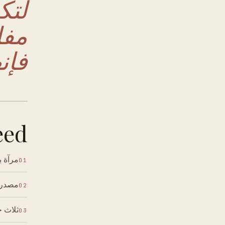
لتك
مفا
فإن
ed.
مرآة 
01
مصدر إ
02
ثلاث ح
03