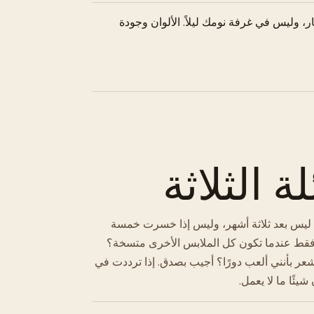
، وليس في غرفة نومك ليلاً. الألوان وجودة
 الثلاثة
ي *الآن*؟ ليس بعد ثلاثة أشهر، وليس إذا خسرت خمسة
، أم أرتديها فقط عندما تكون كل الملابس الأخرى متسخة؟
شعر بأنني ألعب دورًا؟ أجيب بصدق. إذا ترددت في
يئًا ما لا يعمل.