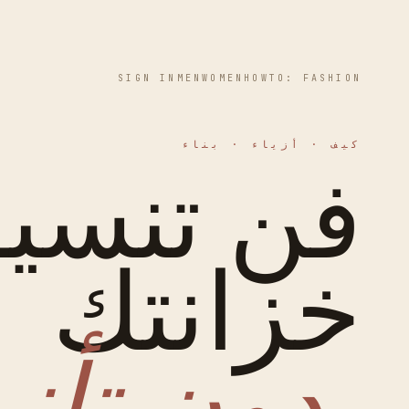
SIGN IN
MEN
WOMEN
HOWTO: FASHION
كيف · أزياء · بناء
فن تنسي
خزانتك
بدون تأن