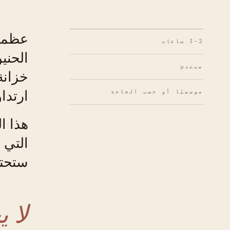
عظمنا
2–3 ساعات
الحنين
مبتدئ
خزانة 
ارتداؤ
موسميًا أو حسب الحاجة
هذا ا
التي 
ستحتف
لا 