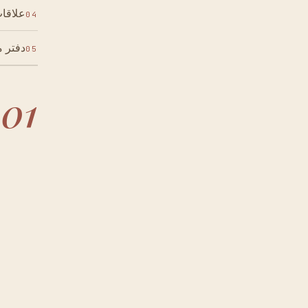
علاقا
04
دفتر م
05
01