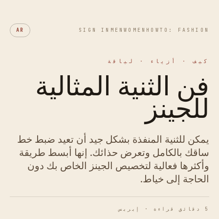
AR
SIGN IN
MEN
WOMEN
HOWTO: FASHION
كيف · أزياء · لياقة
فن الثنية المثالية
للجينز
يمكن للثنية المنفذة بشكل جيد أن تعيد ضبط خط
ساقك بالكامل وتعرض حذائك. إنها أبسط طريقة
وأكثرها فعالية لتخصيص الجينز الخاص بك دون
الحاجة إلى خياط.
5 دقائق قراءة · إيريس