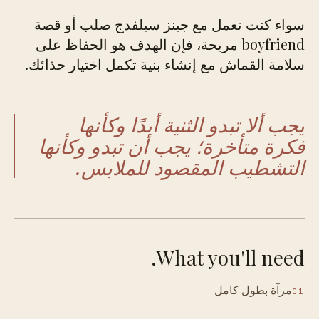
سواء كنت تعمل مع جينز سيلفدج صلب أو قصة
boyfriend مريحة، فإن الهدف هو الحفاظ على
سلامة القماش مع إنشاء بنية تكمل اختيار حذائك.
يجب ألا تبدو الثنية أبدًا وكأنها
فكرة متأخرة؛ يجب أن تبدو وكأنها
التشطيب المقصود للملابس.
What you'll need.
مرآة بطول كامل
01