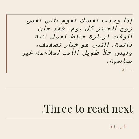
إذا وجدت نفسك تقوم بثني نفس
زوج الجينز كل يوم، فقد حان
الوقت لزيارة خياط لعمل ثنية
دائمة. الثني هو خيار تصفيف،
وليس حلاً طويل الأمد لملاءمة غير
مناسبة.
— JT
Three to read next.
أزياء