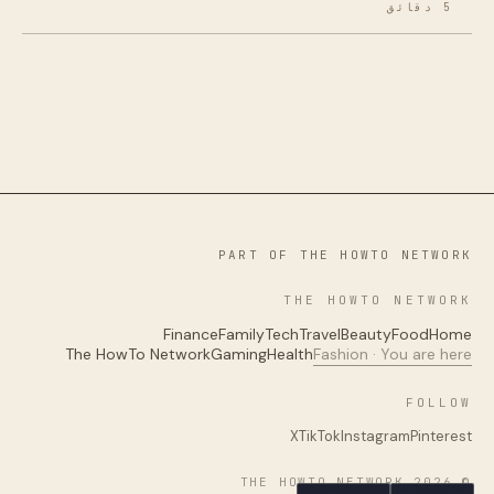
5 دقائق
PART OF THE HOWTO NETWORK
THE HOWTO NETWORK
Finance
Family
Tech
Travel
Beauty
Food
Home
The HowTo Network
Gaming
Health
Fashion · You are here
FOLLOW
X
TikTok
Instagram
Pinterest
© 2026 THE HOWTO NETWORK