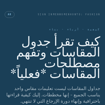
AR
SIGN IN
MEN
WOMEN
HOWTO: FASHION
كيفية · أزياء · بناء
كيف تقرأ جدول
المقاسات وتفهم
مصطلحات
المقاسات *فعلياً*
جداول المقاسات ليست تعليمات مقاس واحد
يناسب الجميع - إنها مخططات. إليك كيفية قراءتها
باحترافية وإنهاء دورة الإرجاع التي لا تنتهي.