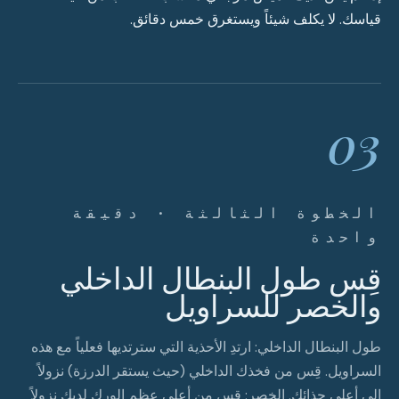
قياسك. لا يكلف شيئاً ويستغرق خمس دقائق.
03
الخطوة الثالثة · دقيقة
واحدة
قِس طول البنطال الداخلي
والخصر للسراويل
طول البنطال الداخلي: ارتدِ الأحذية التي سترتديها فعلياً مع هذه
السراويل. قِس من فخذك الداخلي (حيث يستقر الدرزة) نزولاً
إلى أعلى حذائك. الخصر: قِس من أعلى عظم الورك لديك نزولاً