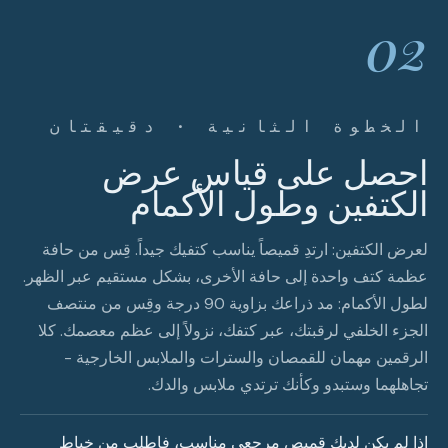
02
الخطوة الثانية · دقيقتان
احصل على قياس عرض
الكتفين وطول الأكمام
لعرض الكتفين: ارتدِ قميصاً يناسب كتفيك جيداً. قِس من حافة
عظمة كتف واحدة إلى حافة الأخرى، بشكل مستقيم عبر الظهر.
لطول الأكمام: مد ذراعك بزاوية 90 درجة وقِس من منتصف
الجزء الخلفي لرقبتك، عبر كتفك، نزولاً إلى عظم معصمك. كلا
الرقمين مهمان للقمصان والسترات والملابس الخارجية -
تجاهلهما وستبدو وكأنك ترتدي ملابس والدك.
إذا لم يكن لديك قميص مرجعي مناسب، فاطلب من خياط