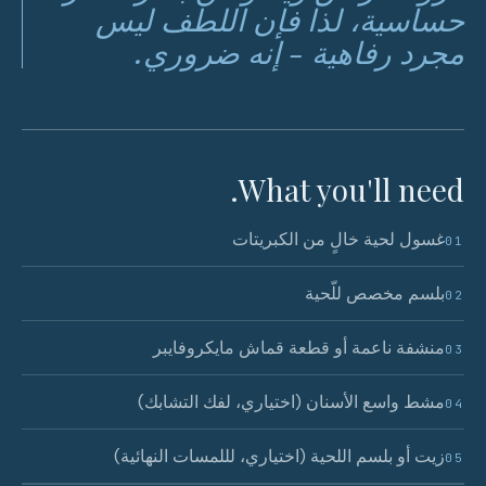
حساسية، لذا فإن اللطف ليس
مجرد رفاهية - إنه ضروري.
What you'll need.
غسول لحية خالٍ من الكبريتات
01
بلسم مخصص للّحية
02
منشفة ناعمة أو قطعة قماش مايكروفايبر
03
مشط واسع الأسنان (اختياري، لفك التشابك)
04
زيت أو بلسم اللحية (اختياري، لللمسات النهائية)
05