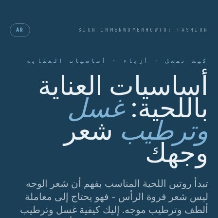
AR
SIGN IN
MEN
WOMEN
HOWTO: FASHION
كيف تفعل · أزياء · أساسيات العناية
أساسيات العناية
باللحية:
غسل
وترطيب
شعر
وجهك
تبدأ روتين اللحية المناسب بفهم أن شعر الوجه
ليس شعر فروة الرأس - فهو يحتاج إلى معاملة
ألطف وترطيب موجه. إليك كيفية غسل وترطيب