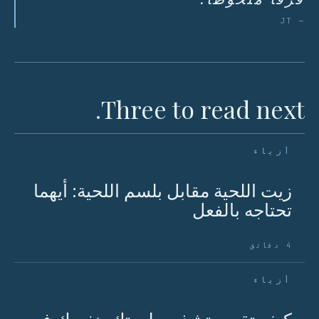
— JT
Three to read next.
أزياء
زيت اللحية مقابل بلسم اللحية: أيهما
تحتاجه بالفعل
4 دقائق
أزياء
كيف تقوم بتشذيب لحيتك بنفسك في