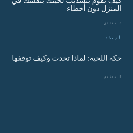
المنزل دون أخطاء
6 دقائق
أزياء
حكة اللحية: لماذا تحدث وكيف توقفها
5 دقائق