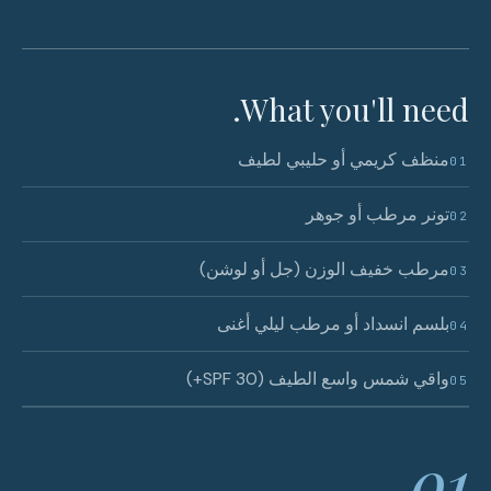
What you'll need.
منظف كريمي أو حليبي لطيف
01
تونر مرطب أو جوهر
02
مرطب خفيف الوزن (جل أو لوشن)
03
بلسم انسداد أو مرطب ليلي أغنى
04
واقي شمس واسع الطيف (SPF 30+)
05
01